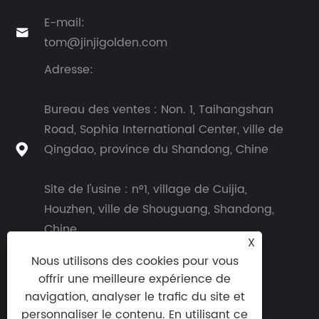
E-mail:

tom@jinjigolden.com
Adresse:
Bureau des ventes : Non. 1, Taihangshan
Road, Sophia International Center, ville de
Qingdao, province du Shandong, Chine

Site de l'usine : n°1, village de Cuijia,
Houzhen, ville de Shouguang, Shandong,
Chine
X
Nous utilisons des cookies pour vous
offrir une meilleure expérience de
navigation, analyser le trafic du site et
personnaliser le contenu. En utilisant ce