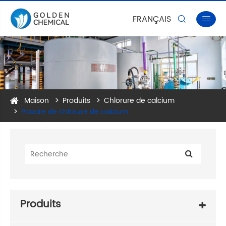
FRANÇAIS


Maison
Produits
Chlorure de calcium
Poudre de chlorure de calcium
Produits